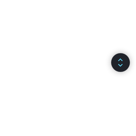
Polityka wersji
Wirtualny model DOM
Previous article
Next article
Stwórz nową aplikację w
Kanały wydań
Reakcie