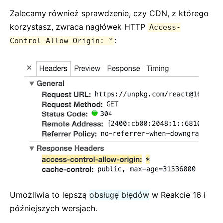
Strict Mode
Zalecamy również sprawdzenie, czy CDN, z którego
Sprawdzanie typów z PropTypes
korzystasz, zwraca nagłówek HTTP
Access-
Niekontrolowane komponenty
:
Control-Allow-Origin: *
Komponenty sieciowe
DOKUMENTACJA API
React
React.Component
ReactDOM
ReactDOMClient
ReactDOMServer
Elementy DOM
SyntheticEvent
Umożliwia to lepszą
obsługę błędów
w Reakcie 16 i
Narzędzia do testowania
późniejszych wersjach.
Test Renderer