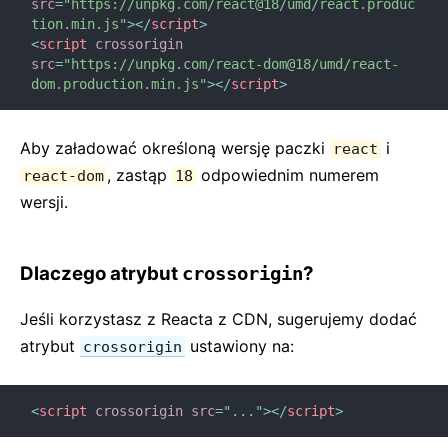
Konteksty
src
=
"
https://unpkg.com/react@18/umd/react.produc
tion.min.js
"
>
</
script
>
Granice błędów
<
script
crossorigin
Przekazywanie referencji
src
=
"
https://unpkg.com/react-dom@18/umd/react-
dom.production.min.js
"
>
</
script
>
Fragmenty
Komponenty wyższego rzędu
Aby załadować określoną wersję paczki
i
Integracja z innymi bibliotekami
react
, zastąp
odpowiednim numerem
react-dom
18
JSX w szczegółach
wersji.
Optymalizacja wydajności
Portale
Profiler
Dlaczego atrybut
?
crossorigin
React bez ES6
Jeśli korzystasz z Reacta z CDN, sugerujemy dodać
React bez JSX
atrybut
ustawiony na:
crossorigin
Rekoncyliacja
Referencje a DOM
Właściwości renderujące
<
script
crossorigin
src
=
"
...
"
>
</
script
>
Statyczne sprawdzanie typów