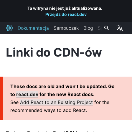
Ta witryna nie jest już aktualizowana.
Przejdź do react.dev
Dokumentacja
Samouczek
Blog
Społeczność
React
Linki do CDN-ów
INSTALACJA
Podstawowe informacje
Dodaj Reacta do swojej strony
Stwórz nową aplikację w Reakcie
These docs are old and won’t be updated. Go
Linki do CDN-ów
to
react.dev
for the new React docs.
Kanały wydań
See
Add React to an Existing Project
for the
recommended ways to add React.
PODSTAWOWE INFORMACJE
1. Witaj, świecie