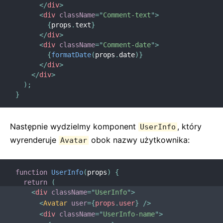
</
div
>
<
div
className
=
"
Comment-text
"
>
{
props
.
text
}
</
div
>
<
div
className
=
"
Comment-date
"
>
{
formatDate
(
props
.
date
)
}
</
div
>
</
div
>
)
;
}
Następnie wydzielmy komponent
, który
UserInfo
wyrenderuje
obok nazwy użytkownika:
Avatar
function
UserInfo
(
props
)
{
return
(
<
div
className
=
"
UserInfo
"
>
<
Avatar
user
=
{
props
.
user
}
/>
<
div
className
=
"
UserInfo-name
"
>