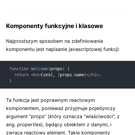
Konteksty
Granice błędów
Przekazywanie referencji
Komponenty funkcyjne i klasowe
Fragmenty
Komponenty wyższego rzędu
Najprostszym sposobem na zdefiniowanie
Integracja z innymi bibliotekami
komponentu jest napisanie javascriptowej funkcji:
JSX w szczegółach
Optymalizacja wydajności
function
Welcome
(
props
)
{
Portale
return
<
h1
>
Cześć, 
{
props
.
name
}
</
h1
>
;
Profiler
}
React bez ES6
React bez JSX
Ta funkcja jest poprawnym reactowym
Rekoncyliacja
komponentem, ponieważ przyjmuje pojedynczy
Referencje a DOM
argument “props” (który oznacza “właściwości”, z
Właściwości renderujące
ang.
properties
), będący obiektem z danymi, i
zwraca reactowy element. Takie komponenty
Statyczne sprawdzanie typów