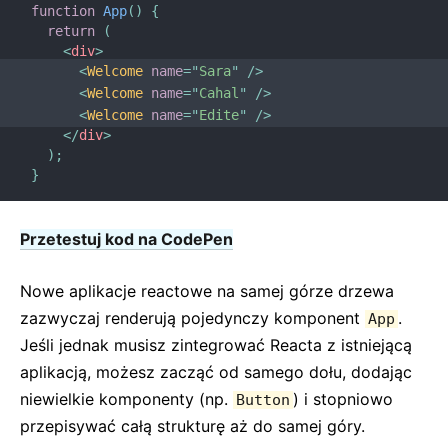
function
App
(
)
{
return
(
<
div
>
<
Welcome
name
=
"
Sara
"
/>
<
Welcome
name
=
"
Cahal
"
/>
<
Welcome
name
=
"
Edite
"
/>
</
div
>
)
;
}
Przetestuj kod na CodePen
Nowe aplikacje reactowe na samej górze drzewa
zazwyczaj renderują pojedynczy komponent
.
App
Jeśli jednak musisz zintegrować Reacta z istniejącą
aplikacją, możesz zacząć od samego dołu, dodając
niewielkie komponenty (np.
) i stopniowo
Button
przepisywać całą strukturę aż do samej góry.