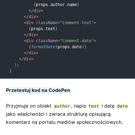
{
props
.
author
.
name
}
</
div
>
</
div
>
<
div
className
=
"
Comment-text
"
>
{
props
.
text
}
</
div
>
<
div
className
=
"
Comment-date
"
>
{
formatDate
(
props
.
date
)
}
</
div
>
</
div
>
)
;
}
Przetestuj kod na CodePen
Przyjmuje on obiekt
, napis
i datę
author
text
date
jako właściwości i zwraca strukturę opisującą
komentarz na portalu mediów społecznościowych.