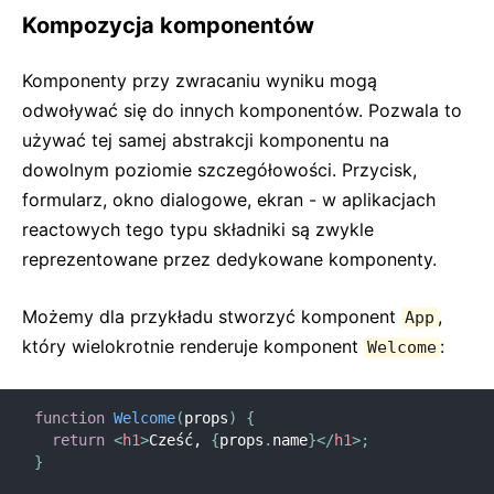
Kompozycja komponentów
Komponenty przy zwracaniu wyniku mogą
odwoływać się do innych komponentów. Pozwala to
używać tej samej abstrakcji komponentu na
dowolnym poziomie szczegółowości. Przycisk,
formularz, okno dialogowe, ekran - w aplikacjach
reactowych tego typu składniki są zwykle
reprezentowane przez dedykowane komponenty.
Możemy dla przykładu stworzyć komponent
,
App
który wielokrotnie renderuje komponent
:
Welcome
function
Welcome
(
props
)
{
return
<
h1
>
Cześć, 
{
props
.
name
}
</
h1
>
;
}