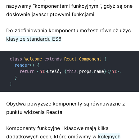
nazywamy “komponentami funkcyjnymi”, gdyż są one
Strict Mode
dosłownie javascriptowymi funkcjami.
Sprawdzanie typów z PropTypes
Niekontrolowane komponenty
Do zdefiniowania komponentu możesz również użyć
Komponenty sieciowe
klasy ze standardu ES6
:
DOKUMENTACJA API
class
Welcome
extends
React
.
Component
{
React
render
(
)
{
React.Component
return
<
h1
>
Cześć, 
{
this
.
props
.
name
}
</
h1
>
;
ReactDOM
}
}
ReactDOMClient
ReactDOMServer
Obydwa powyższe komponenty są równoważne z
Elementy DOM
punktu widzenia Reacta.
SyntheticEvent
Narzędzia do testowania
Komponenty funkcyjne i klasowe mają kilka
Test Renderer
dodatkowych cech, które omówimy w
kolejnych