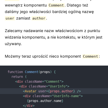
wewnątrz komponentu
. Dlatego też
Comment
daliśmy jego właściwości bardziej ogólną nazwę
zamiast
.
user
author
Zalecamy nadawanie nazw właściwościom z punktu
widzenia komponentu, a nie kontekstu, w którym jest
używany.
Możemy teraz uprościć nieco komponent
:
Comment
function
Comment
(
props
)
{
return
(
<
div
className
=
"
Comment
"
>
<
div
className
=
"
UserInfo
"
>
<
Avatar
user
=
{
props
.
author
}
/>
<
div
className
=
"
UserInfo-name
"
>
{
props
.
author
.
name
}
</
div
>