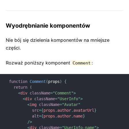
Wyodrębnianie komponentów
Nie bój się dzielenia komponentów na mniejsze
części.
Rozważ poniższy komponent
:
Comment
function
Comment
(
props
)
{
return
(
<
div
className
=
"
Comment
"
>
<
div
className
=
"
UserInfo
"
>
<
img
className
=
"
Avatar
"
src
=
{
props
.
author
.
avatarUrl
}
alt
=
{
props
.
author
.
name
}
/>
<
div
className
=
"
UserInfo-name
"
>