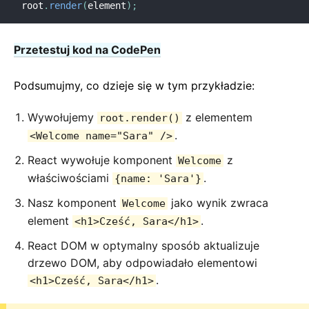
root
.
render
(
element
)
;
Polityka wersji
Wirtualny model DOM
Przetestuj kod na CodePen
Podsumujmy, co dzieje się w tym przykładzie:
Wywołujemy
z elementem
root.render()
.
<Welcome name="Sara" />
React wywołuje komponent
z
Welcome
właściwościami
.
{name: 'Sara'}
Nasz komponent
jako wynik zwraca
Welcome
element
.
<h1>Cześć, Sara</h1>
React DOM w optymalny sposób aktualizuje
drzewo DOM, aby odpowiadało elementowi
.
<h1>Cześć, Sara</h1>