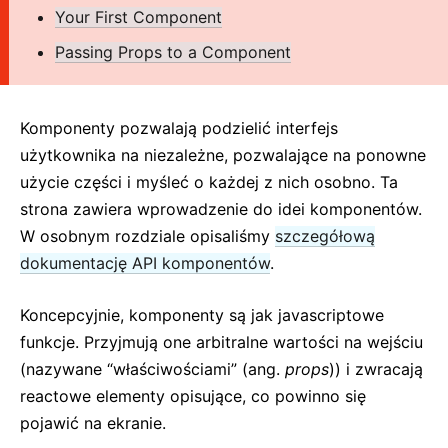
2. Wprowadzenie do JSX
Your First Component
3. Renderowanie elementów
Passing Props to a Component
4. Komponenty i właściwości
5. Stan i cykl życia
Komponenty pozwalają podzielić interfejs
6. Obsługa zdarzeń
użytkownika na niezależne, pozwalające na ponowne
7. Renderowanie warunkowe
użycie części i myśleć o każdej z nich osobno. Ta
8. Listy i klucze
strona zawiera wprowadzenie do idei komponentów.
9. Formularze
W osobnym rozdziale opisaliśmy
szczegółową
10. Wynoszenie stanu w górę
dokumentację API komponentów
.
11. Kompozycja a dziedziczenie
12. Myślenie reactowe
Koncepcyjnie, komponenty są jak javascriptowe
funkcje. Przyjmują one arbitralne wartości na wejściu
ZAAWANSOWANE INFORMACJE
(nazywane “właściwościami” (ang.
props
)) i zwracają
Dostępność
reactowe elementy opisujące, co powinno się
pojawić na ekranie.
Dzielenie kodu