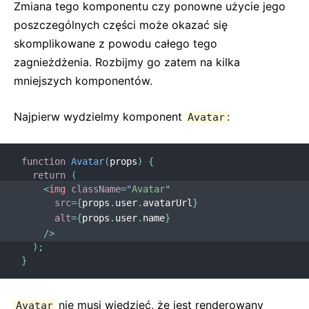
Zmiana tego komponentu czy ponowne użycie jego
poszczególnych części może okazać się
skomplikowane z powodu całego tego
zagnieżdżenia. Rozbijmy go zatem na kilka
mniejszych komponentów.
Najpierw wydzielmy komponent
:
Avatar
function
Avatar
(
props
)
{
return
(
<
img
className
=
"
Avatar
"
src
=
{
props
.
user
.
avatarUrl
}
alt
=
{
props
.
user
.
name
}
/>
)
;
}
nie musi wiedzieć, że jest renderowany
Avatar