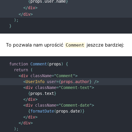
{
props
.
user
.
name
}
</
div
>
</
div
>
)
;
}
To pozwala nam uprościć
jeszcze bardziej:
Comment
function
Comment
(
props
)
{
return
(
<
div
className
=
"
Comment
"
>
<
UserInfo
user
=
{
props
.
author
}
/>
<
div
className
=
"
Comment-text
"
>
{
props
.
text
}
</
div
>
<
div
className
=
"
Comment-date
"
>
{
formatDate
(
props
.
date
)
}
</
div
>
</
div
>
)
;