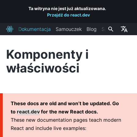
Ta witryna nie jest już aktualizowana.
Przejdź do react.dev
Dokumentacja
Samouczek
Blog
Społeczność
React
Komponenty i
INSTALACJA
właściwości
Podstawowe informacje
Dodaj Reacta do swojej strony
Stwórz nową aplikację w Reakcie
Linki do CDN-ów
These docs are old and won’t be updated. Go
Kanały wydań
to
react.dev
for the new React docs.
These new documentation pages teach modern
PODSTAWOWE INFORMACJE
React and include live examples:
1. Witaj, świecie