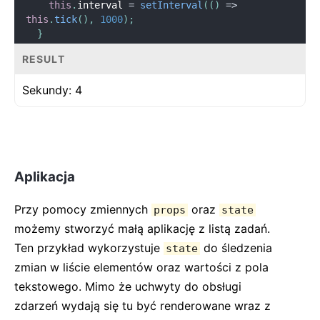
this
.
interval 
=
setInterval
(
(
)
=
>
this
.
tick
(
)
,
1000
)
;
}
RESULT
componentWillUnmount
(
)
{
clearInterval
(
this
.
interval
)
;
Sekundy:
4
}
render
(
)
{
return
(
<
div
>
        Sekundy
:
{
this
.
state
.
seconds
}
Aplikacja
</
div
>
)
;
}
Przy pomocy zmiennych
oraz
props
state
}
możemy stworzyć małą aplikację z listą zadań.
Ten przykład wykorzystuje
do śledzenia
root
.
render
(
<
Timer
/>
)
;
state
zmian w liście elementów oraz wartości z pola
tekstowego. Mimo że uchwyty do obsługi
zdarzeń wydają się tu być renderowane wraz z