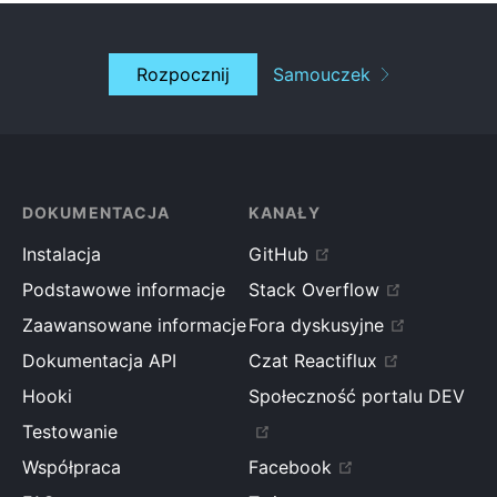
className
=
"
content
"
dangerouslySetInnerHTML
=
{
this
.
getRawMarkup
(
)
}
/>
Rozpocznij
Samouczek
</
div
>
)
;
}
}
root
.
render
(
<
MarkdownEditor
/>
)
;
DOKUMENTACJA
KANAŁY
Instalacja
GitHub
Podstawowe informacje
Stack Overflow
Zaawansowane informacje
Fora dyskusyjne
Dokumentacja API
Czat Reactiflux
Hooki
Społeczność portalu DEV
Testowanie
Współpraca
Facebook