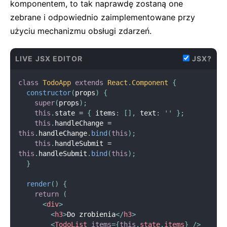
komponentem, to tak naprawdę zostaną one
zebrane i odpowiednio zaimplementowane przy
użyciu mechanizmu obsługi zdarzeń.
LIVE JSX EDITOR
JSX?
class
TodoApp
extends
React
.
Component
{
constructor
(
props
)
{
super
(
props
)
;
this
.
state 
=
{
 items
:
[
]
,
 text
:
''
}
;
this
.
handleChange 
=
this
.
handleChange
.
bind
(
this
)
;
this
.
handleSubmit 
=
this
.
handleSubmit
.
bind
(
this
)
;
}
render
(
)
{
return
(
<
div
>
<
h3
>
Do zrobienia
</
h3
>
<
TodoList
items
=
{
this
.
state
.
items
}
/>