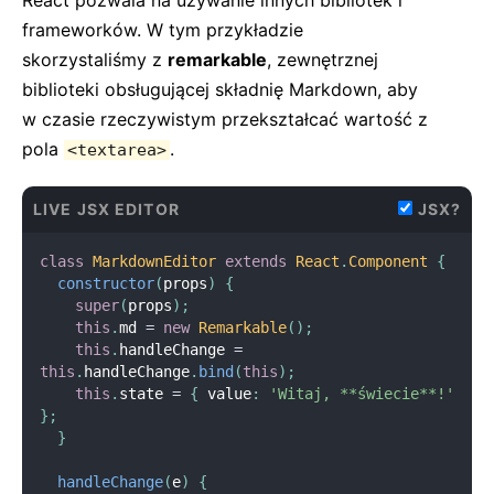
React pozwala na używanie innych bibliotek i
    e
.
preventDefault
(
)
;
frameworków. W tym przykładzie
if
(
this
.
state
.
text
.
length 
===
0
)
{
return
;
skorzystaliśmy z
remarkable
, zewnętrznej
}
biblioteki obsługującej składnię Markdown, aby
const
 newItem 
=
{
w czasie rzeczywistym przekształcać wartość z
      text
:
this
.
state
.
text
,
      id
:
 Date
.
now
(
)
pola
.
<textarea>
}
;
this
.
setState
(
state 
=
>
(
{
      items
:
 state
.
items
.
concat
(
newItem
)
,
LIVE JSX EDITOR
JSX?
      text
:
''
}
)
)
;
class
MarkdownEditor
extends
React
.
Component
{
}
constructor
(
props
)
{
}
super
(
props
)
;
this
.
md 
=
new
Remarkable
(
)
;
class
TodoList
extends
React
.
Component
{
this
.
handleChange 
=
render
(
)
{
this
.
handleChange
.
bind
(
this
)
;
return
(
this
.
state 
=
{
 value
:
'Witaj, **świecie**!'
<
ul
>
}
;
{
this
.
props
.
items
.
map
(
item 
=
>
(
}
<
li
key
=
{
item
.
id
}
>
{
item
.
text
}
</
li
>
)
)
}
handleChange
(
e
)
{
</
ul
>