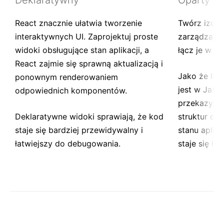
Deklaratywny
Oparty n
React znacznie ułatwia tworzenie
Twórz izol
interaktywnych UI. Zaprojektuj proste
zarządzają 
widoki obsługujące stan aplikacji, a
łącz je w zł
React zajmie się sprawną aktualizacją i
Jako że lo
ponownym renderowaniem
jest w JavaS
odpowiednich komponentów.
przekazywa
Deklaratywne widoki sprawiają, że kod
struktur da
staje się bardziej przewidywalny i
stanu apli
łatwiejszy do debugowania.
staje się łat