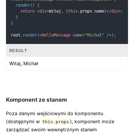
render
(
)
{
return
<
div
>
Witaj
,
{
this
.
props
.
name
}
</
div
>
;
}
}
root
.
render
(
<
HelloMessage
name
=
"
Michał
"
/>
)
;
RESULT
Witaj,
Michał
Komponent ze stanem
Poza danymi wejściowymi do komponentu
(dostępnymi w
), komponent może
this.props
zarządzać swoim wewnętrznym stanem