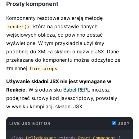
Prosty komponent
Komponenty reactowe zawierają metodę
, która na podstawie danych
render()
wejściowych oblicza, co powinno zostać
wyświetlone. W tym przykładzie użyliśmy
podobnej do XML-a składni o nazwie JSX. Dane
przekazane do komponentu można odczytać ze
zmiennej
.
this.props
Używanie składni JSX nie jest wymagane w
Reakcie.
W środowisku
Babel REPL
możesz
podejrzeć surowy kod javascriptowy, powstały
w wyniku kompilacji składni JSX.
LIVE JSX EDITOR
JSX?
class
HelloMessage
extends
React
.
Component
{