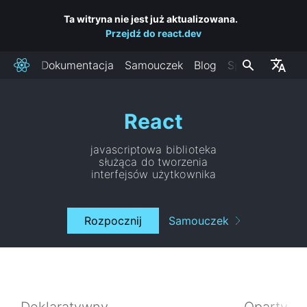
Ta witryna nie jest już aktualizowana.
Przejdź do react.dev
Dokumentacja
Samouczek
Blog
Społeczność
React
React
javascriptowa biblioteka
służąca do tworzenia
interfejsów użytkownika
Rozpocznij
Samouczek