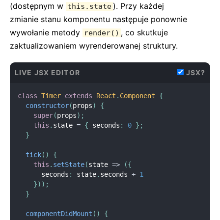
(dostępnym w
). Przy każdej
this.state
zmianie stanu komponentu następuje ponownie
wywołanie metody
, co skutkuje
render()
zaktualizowaniem wyrenderowanej struktury.
LIVE JSX EDITOR
JSX?
class
Timer
extends
React
.
Component
{
constructor
(
props
)
{
super
(
props
)
;
this
.
state 
=
{
 seconds
:
0
}
;
}
tick
(
)
{
this
.
setState
(
state 
=
>
(
{
      seconds
:
 state
.
seconds 
+
1
}
)
)
;
}
componentDidMount
(
)
{